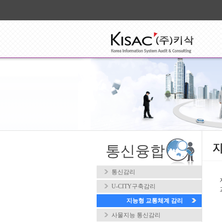
통신융합
통신감리
U-CITY구축감리
지능형 교통체계 감리
사물지능 통신감리