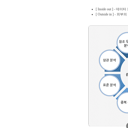
[ Inside out ]
[ Outside in ]