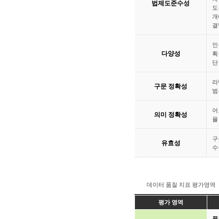
법제도준수성
도
개
결
인
다양성
획
단
라
구문 정확성
범
어
의미 정확성
율
구
유효성
수
데이터 품질 지표 평가영역
평가 영역