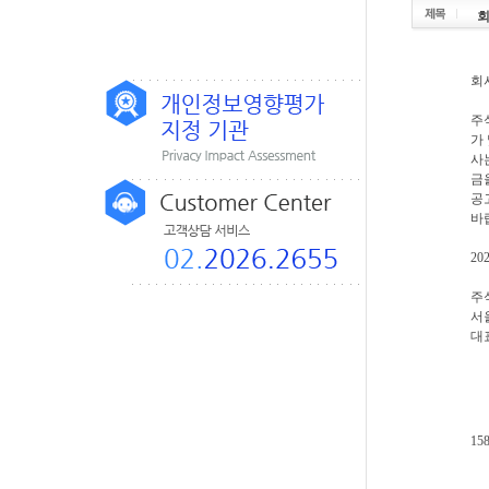
회
회
주
가
사는
금을
공
바
20
주
서
대
1